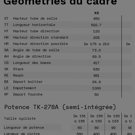
Géométries
du cadre
XS
ST
Hauteur tube de selle
450
TT
Longueur horizontale
522.7
HT
Hauteur tube direction
120
HR
Hauteur direction standard
205
HR
Hauteur direction possible
De 175 à 210
De 1
SA
Angle de tube de selle
73.0
AH
Angle de direction
69.5
CS
Longueur des bases
417
SK
Stack
530
RE
Reach
361
BB
Déport boitier
64.9
LE
Empattement
1000
RF
Déport fourche
50
Potence TK-278A (semi-intégrée)
De 151
De 156
De 160
De 16
Taille cycliste
à 155
à 159
à 163
à 16
Longueur de potence
60
80
90
90
Largeur de cintre
380
400
400
400