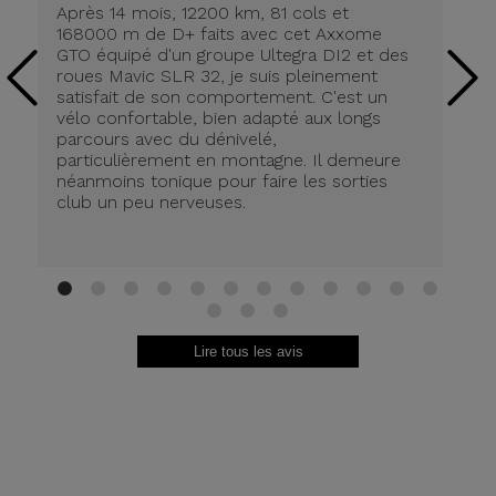
Après 14 mois, 12200 km, 81 cols et
Ap
168000 m de D+ faits avec cet Axxome
A
GTO équipé d'un groupe Ultegra DI2 et des
ro
roues Mavic SLR 32, je suis pleinement
tr
satisfait de son comportement. C'est un
co
vélo confortable, bien adapté aux longs
pn
parcours avec du dénivelé,
ré
particulièrement en montagne. Il demeure
de
néanmoins tonique pour faire les sorties
in
club un peu nerveuses.
on
be
ri
au
Br
1
2
3
4
5
6
7
8
9
10
11
12
13
14
15
Lire tous les avis