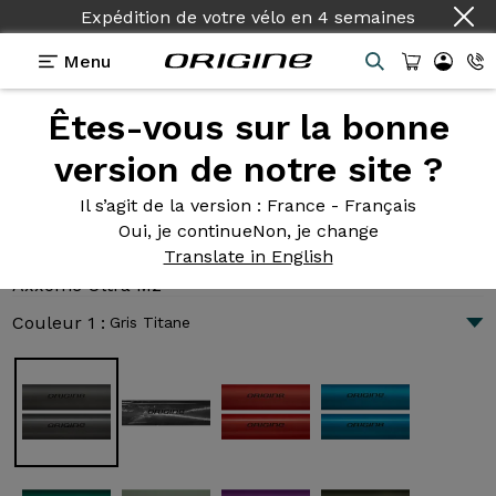
Expédition de votre vélo
en
4 semaines
Menu
Êtes-vous sur la bonne
Présentation
Technologies
version de notre site ?
Il s’agit de la version
: France - Français
Oui, je continue
Non, je change
Axxome Ultra M2
Translate in English
2 775 €
|
8.7 kg
Axxome Ultra M2
Couleur 1 :
Gris Titane