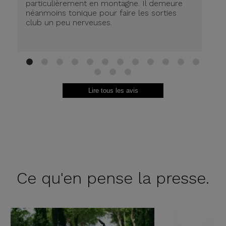
particulièrement en montagne. Il demeure
de
néanmoins tonique pour faire les sorties
in
club un peu nerveuses.
on
be
ri
au
Br
1
2
3
4
5
6
7
8
9
10
11
12
13
14
15
Lire tous les avis
Ce qu'en
pense la presse.