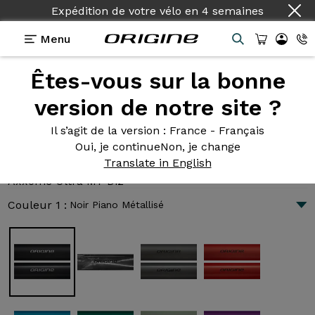
Expédition de votre vélo
en
4 semaines
Menu
Êtes-vous sur la bonne
Présentation
Technologies
version de notre site ?
Il s’agit de la version
: France - Français
Oui, je continue
Non, je change
Axxome Ultra M7 Di2
Translate in English
7 458 €
|
8.7 kg
Axxome Ultra M7 Di2
Couleur 1 :
Noir Piano Métallisé