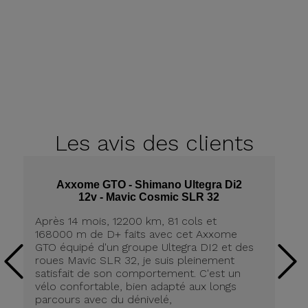
Les avis
des clients
Axxome GTO - Shimano Ultegra Di2
12v - Mavic Cosmic SLR 32
Après 14 mois, 12200 km, 81 cols et
Ap
168000 m de D+ faits avec cet Axxome
A
GTO équipé d'un groupe Ultegra DI2 et des
ro
roues Mavic SLR 32, je suis pleinement
tr
satisfait de son comportement. C'est un
co
vélo confortable, bien adapté aux longs
pn
parcours avec du dénivelé,
ré