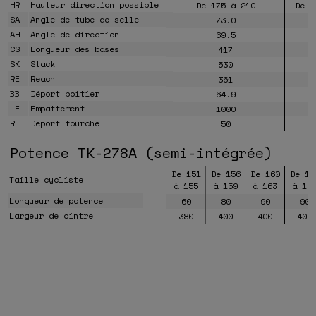
HR
Hauteur direction possible
De 175 à 210
De 1
SA
Angle de tube de selle
73.0
AH
Angle de direction
69.5
CS
Longueur des bases
417
SK
Stack
530
RE
Reach
361
BB
Déport boitier
64.9
LE
Empattement
1000
RF
Déport fourche
50
Potence TK-278A (semi-intégrée)
De 151
De 156
De 160
De 16
Taille cycliste
à 155
à 159
à 163
à 16
Longueur de potence
60
80
90
90
Largeur de cintre
380
400
400
400