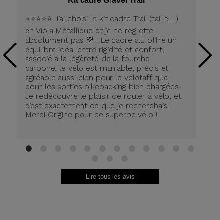
Kit cadre Gravel Trail
⭐️⭐️⭐️⭐️⭐️ J’ai choisi le kit cadre Trail (taille L)
Pe
en Viola Métallique et je ne regrette
la
absolument pas 💜 ! Le cadre alu offre un
équilibre idéal entre rigidité et confort,
associé à la légèreté de la fourche
carbone, le vélo est maniable, précis et
agréable aussi bien pour le vélotaff que
pour les sorties bikepacking bien chargées.
Je redécouvre le plaisir de rouler à vélo, et
c’est exactement ce que je recherchais.
Merci Origine pour ce superbe vélo !
1
2
3
4
5
6
7
8
9
10
11
12
13
14
15
Lire tous les avis