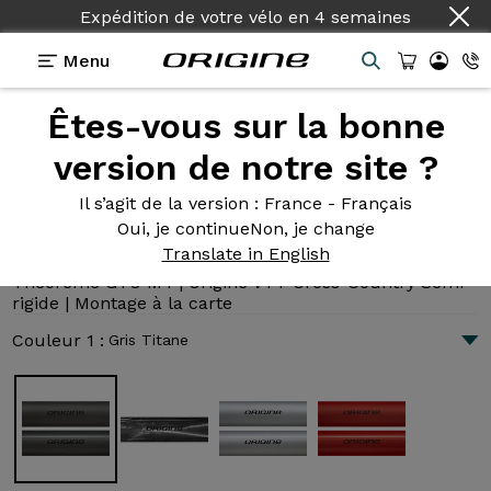
Pays :
Français
Menu
Êtes-vous sur la bonne
Présentation
Technologies
version de notre site ?
Il s’agit de la version
: France - Français
Oui, je continue
Non, je change
Théorème GTO M4
Translate in English
4 898 €
|
10.1 kg
Théorème GTO M4 | Origine VTT Cross-Country Semi-
rigide | Montage à la carte
Couleur 1 :
Gris Titane