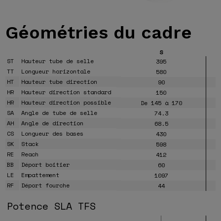
Géométries
du cadre
S
ST
Hauteur tube de selle
395
TT
Longueur horizontale
580
HT
Hauteur tube direction
90
HR
Hauteur direction standard
150
HR
Hauteur direction possible
De 145 à 170
SA
Angle de tube de selle
74.3
AH
Angle de direction
68.5
CS
Longueur des bases
430
SK
Stack
598
RE
Reach
412
BB
Déport boitier
60
LE
Empattement
1097
RF
Déport fourche
44
Potence SLA TFS