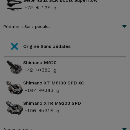
Selle Italia SLR Boost Superflow
+72 €
-125 g
Pédales :
Sans pédales
Origine Sans pédales
Shimano M520
+42 €
+380 g
Shimano XT M8100 SPD XC
+107 €
+343 g
Shimano XTR M9200 SPD
+190 €
+315 g
Accessoires :