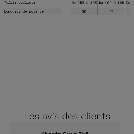
Taille cycliste
De 153 à 163
De 164 à 168
De 
Longueur de potence
35
45
Les avis
des clients