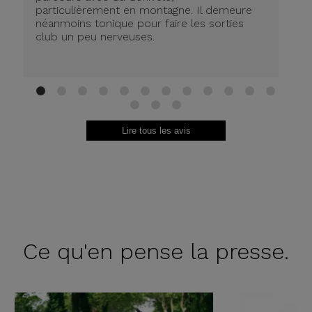
particulièrement en montagne. Il demeure
de
néanmoins tonique pour faire les sorties
in
club un peu nerveuses.
on
be
ri
au
Br
1
2
3
4
5
6
7
8
9
10
11
12
13
14
15
Lire tous les avis
Ce qu'en
pense la presse.