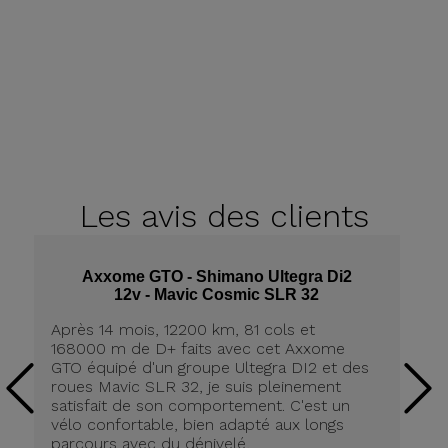
Les avis
des clients
Axxome GTO - Shimano Ultegra Di2
12v - Mavic Cosmic SLR 32
Après 14 mois, 12200 km, 81 cols et
Ap
168000 m de D+ faits avec cet Axxome
A
GTO équipé d'un groupe Ultegra DI2 et des
ro
roues Mavic SLR 32, je suis pleinement
tr
satisfait de son comportement. C'est un
co
vélo confortable, bien adapté aux longs
pn
parcours avec du dénivelé,
ré