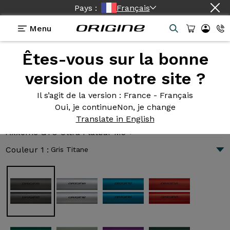
Pays :
Français
Menu
Êtes-vous sur la bonne
Présentation
Technologies
version de notre site ?
Il s’agit de la version
: France - Français
Oui, je continue
Non, je change
Axxome GTO Ultra Flatbar M3 +
Translate in English
3 300 €
|
8.0 kg
Axxome GTO Ultra Flatbar M3 +
Couleur 1 :
Gris Titane