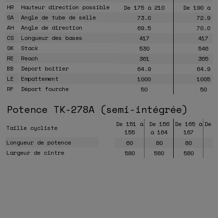
HR
Hauteur direction possible
De 175 à 210
De 190 à 2
SA
Angle de tube de selle
73.0
72.9
AH
Angle de direction
69.5
70.0
CS
Longueur des bases
417
417
SK
Stack
530
546
RE
Reach
361
365
BB
Déport boitier
64.9
64.9
LE
Empattement
1000
1005
RF
Déport fourche
50
50
Potence TK-278A (semi-intégrée)
De 151 à
De 156
De 165 à
De 
Taille cycliste
155
à 164
167
1
Longueur de potence
60
80
80
Largeur de cintre
580
580
580
5