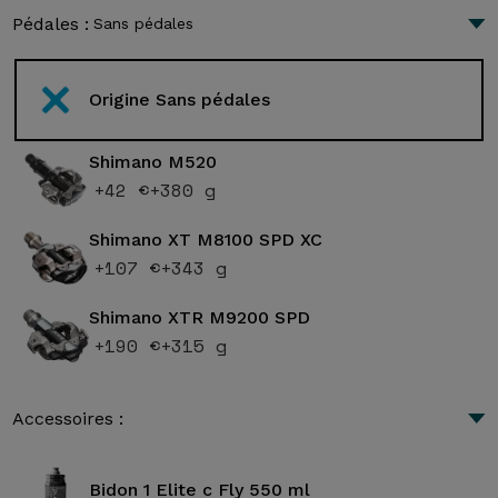
Pédales :
Sans pédales
Origine Sans pédales
Shimano M520
+42 €
+380 g
Shimano XT M8100 SPD XC
+107 €
+343 g
Shimano XTR M9200 SPD
+190 €
+315 g
Accessoires :
Bidon 1 Elite c Fly 550 ml