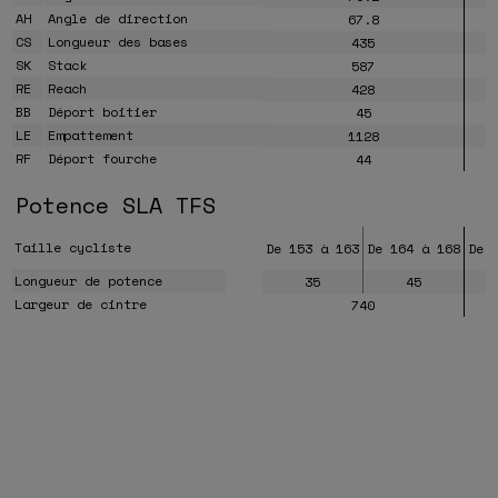
AH
Angle de direction
67.8
CS
Longueur des bases
435
SK
Stack
587
RE
Reach
428
BB
Déport boitier
45
LE
Empattement
1128
RF
Déport fourche
44
Potence SLA TFS
Taille cycliste
De 153 à 163
De 164 à 168
De 
Longueur de potence
35
45
Largeur de cintre
740