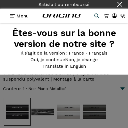
Satisfait ou remboursé
Menu
Êtes-vous sur la bonne
Présentation
Technologies
version de notre site ?
Il s’agit de la version
: France - Français
Oui, je continue
Non, je change
Théorème FS GTO 100 M5 AXS
Translate in English
6 691 €
|
10.2 kg
Théorème FS GTO 100 M5 AXS | Origine XC tout
suspendu polyvalent | Montage à la carte
Couleur 1 :
Noir Piano Métallisé