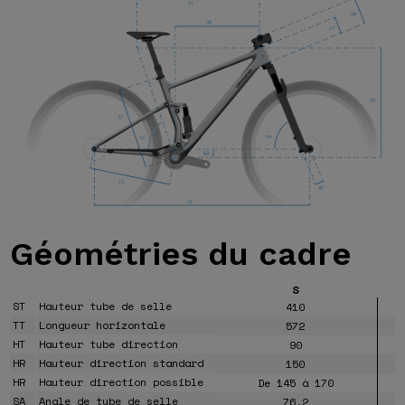
Géométries
du cadre
S
ST
Hauteur tube de selle
410
TT
Longueur horizontale
572
HT
Hauteur tube direction
90
HR
Hauteur direction standard
150
HR
Hauteur direction possible
De 145 à 170
SA
Angle de tube de selle
76.2