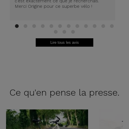
c’est exactement ce que je recherchais.
Merci Origine pour ce superbe vélo !
1
2
3
4
5
6
7
8
9
10
11
12
13
14
15
Lire tous les avis
Ce qu'en
pense la presse.