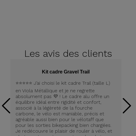
Les avis
des clients
Kit cadre Gravel Trail
⭐️⭐️⭐️⭐️⭐️ J’ai choisi le kit cadre Trail (taille L)
Pe
en Viola Métallique et je ne regrette
la
absolument pas 💜 ! Le cadre alu offre un
équilibre idéal entre rigidité et confort,
associé à la légèreté de la fourche
carbone, le vélo est maniable, précis et
agréable aussi bien pour le vélotaff que
pour les sorties bikepacking bien chargées.
Je redécouvre le plaisir de rouler à vélo, et