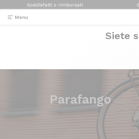
Soddisfatti o rimborsati
Menu
Siete s
Parafango