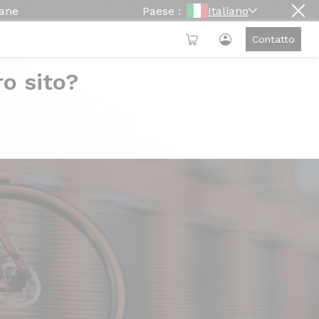
mane
Paese :
Italiano
Contatto
ro sito?