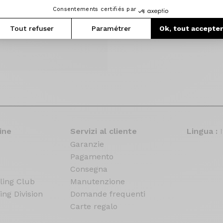
Consentements certifiés par
Tout refuser
Paramétrer
Ok, tout accepte
ine
Servizi al cliente
Lingua :
Garanzie
Pagamento
Consegna
ling Club
Manutenzione
ing Division
Domande frequenti
Carte regalo