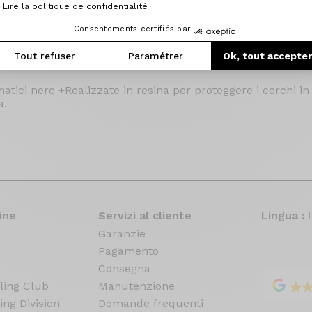
Lire la politique de confidentialité
Consentements certifiés par
Tout refuser
Paramétrer
Ok, tout accepte
atici nere +Realizzate in resina per proteggere i cerchi in
a.
ine
Servizi al cliente
Lingua :
Garanzie
Pagamento
Consegna
ling Club
Manutenzione
ing Division
Domande frequenti