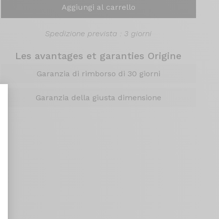
Aggiungi al carrello
Spedizione prevista : 3 giorni
Les avantages et garanties Origine
Garanzia di rimborso di 30 giorni
Garanzia della giusta dimensione
nt : Personnalisez vos Options