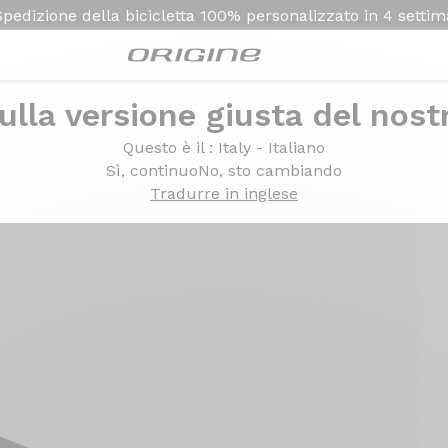
Spedizione della bicicletta
100% personalizzato in
4 setti
ulla versione giusta del nost
umatici x2
Questo è il
: Italy - Italiano
Sì, continuo
No, sto cambiando
Tradurre in inglese