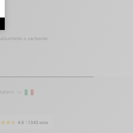
r
 alluminio o carbonio
Italiano
4.6
1 342 avis