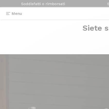
Soddisfatti o rimborsati
Menu
Siete s
Photos
> Axxome 350 Colors on demand
Axxome 350
Col