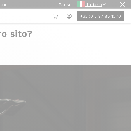
mane
Paese :
Italiano
+33 (0)3 27 88 10 10
ro sito?