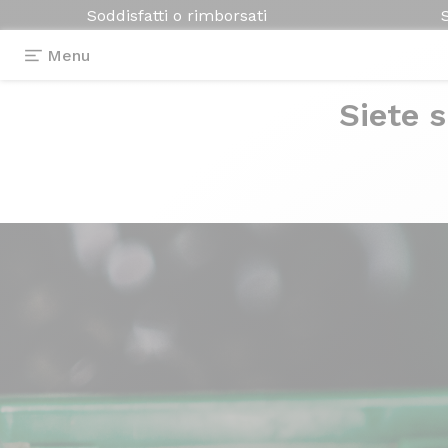
Soddisfatti o rimborsati
Menu
Siete s
Photos
> Capot de compression Origine
Capot de
compre