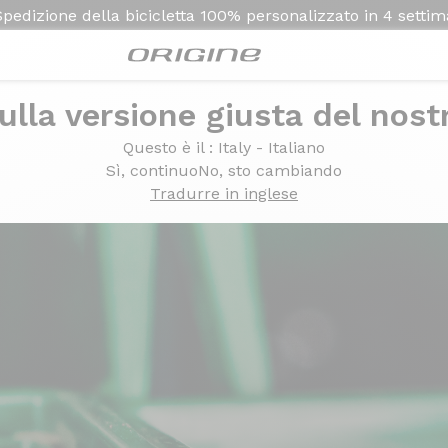
Spedizione della bicicletta
100% personalizzato in
4 setti
ulla versione giusta del nost
Questo è il
: Italy - Italiano
ssion Origine
Sì, continuo
No, sto cambiando
Tradurre in inglese