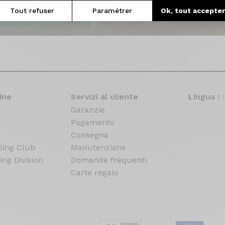
Tout refuser
Paramétrer
Ok, tout accepte
ine
Servizi al cliente
Lingua :
Garanzie
Pagamento
Consegna
ling Club
Manutenzione
ing Division
Domande frequenti
Carte regalo