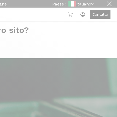
mane
Paese :
Italiano
Contatto
ro sito?