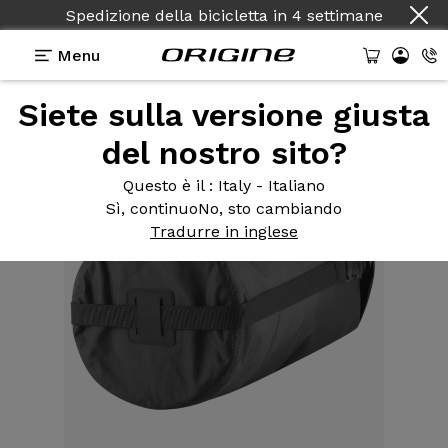
Spedizione della bicicletta
in
4 settimane
Menu
Siete sulla versione giusta
Attrezzatura
>
Borsa
>
Fodera 10L
del nostro sito?
Questo è il
: Italy - Italiano
Sì, continuo
No, sto cambiando
Tradurre in inglese