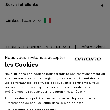
Servizi al cliente
+
Lingua :
Italiano
TERMINI E CONDIZIONI GENERALI
|
Informazioni
legali
Nous vous invitons à accepter
les Cookies
Nous utilisons des cookies pour garantir le bon fonctionnement du
site, personnaliser votre navigation, mesurer la fréquentation et
les performances, et diffuser des publicités pertinentes. Vous
pouvez obtenir davantage d'informations ou modifier vos
préférences, en cliquant sur le bouton « Paramétrer ».
Pour modifier vos préférences par la suite, cliquez sur le lien
© Origine Cycles
'Préférences de cookies' situé dans le pied de page.
Lire la politique de confidentialité