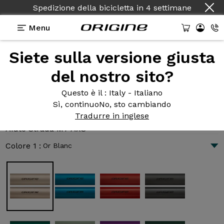
Spedizione della bicicletta
in
4 settimane
Menu
Siete sulla versione giusta
Presentazione
Tecnologie
del nostro sito?
Questo è il
: Italy - Italiano
Sì, continuo
No, sto cambiando
Aiuto Strada M7 AXS
Tradurre in inglese
8 856 €
|
11.2 kg
Aiuto Strada M7 AXS
Colore 1 :
Or Blanc