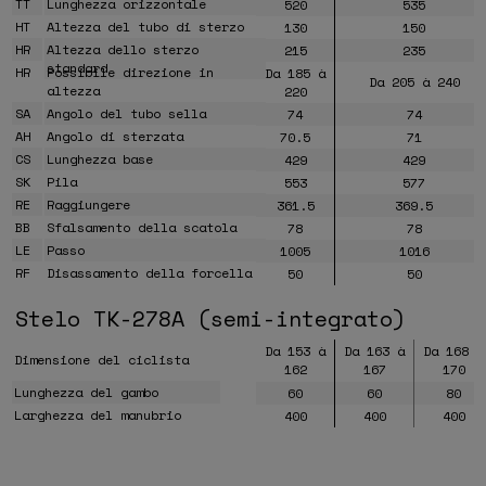
TT
Lunghezza orizzontale
520
535
HT
Altezza del tubo di sterzo
130
150
HR
Altezza dello sterzo
215
235
standard
HR
Possibile direzione in
Da 185 à
Da 205 à 240
altezza
220
SA
Angolo del tubo sella
74
74
AH
Angolo di sterzata
70.5
71
CS
Lunghezza base
429
429
SK
Pila
553
577
RE
Raggiungere
361.5
369.5
BB
Sfalsamento della scatola
78
78
LE
Passo
1005
1016
RF
Disassamento della forcella
50
50
Stelo TK-278A (semi-integrato)
Da 153 à
Da 163 à
Da 168 à
Dimensione del ciclista
162
167
170
Lunghezza del gambo
60
60
80
Larghezza del manubrio
400
400
400