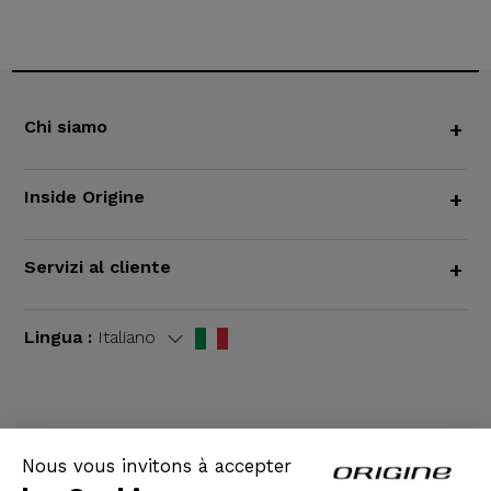
Chi siamo
+
Inside Origine
+
Servizi al cliente
+
Lingua :
Italiano
TERMINI E CONDIZIONI GENERALI
|
Informazioni
Nous vous invitons à accepter
legali