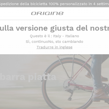
Spedizione della bicicletta
100% personalizzato in
4 setti
ulla versione giusta del nost
Questo è il
: Italy - Italiano
Sì, continuo
No, sto cambiando
Tradurre in inglese
barra piatta