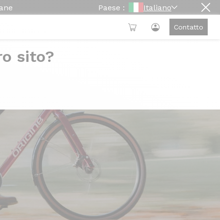
mane
Paese :
Italiano
Contatto
ro sito?