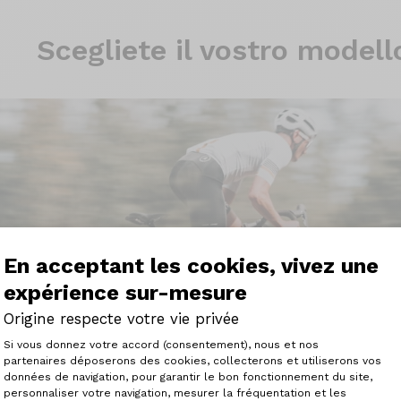
Scegliete il
vostro modell
Testimonianze
En acceptant les cookies, vivez une
expérience sur-mesure
ni origine ha la sua storia
Origine respecte votre vie privée
Plateforme de Gestion du Consenteme
Si vous donnez votre accord (consentement), nous et nos
partenaires déposerons des cookies, collecterons et utiliserons vos
données de navigation, pour garantir le bon fonctionnement du site,
Vedere le testimonianze
personnaliser votre navigation, mesurer la fréquentation et les
Axeptio consent