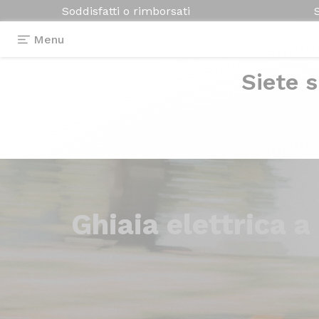
Soddisfatti o rimborsati
Menu
Siete s
Ghiaia elettrica
a 