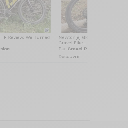
GTR Review: We Turned
Newton[e] GR Review: The Elect
Gravel Bike...
sion
Par
Gravel Passion
Découvrir