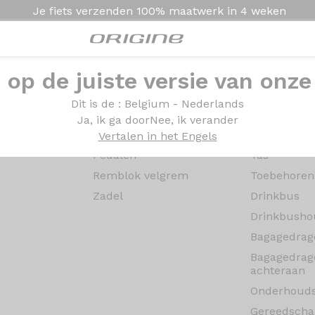
Je fiets verzenden
100% maatwerk in
4 weken
e op de juiste versie van onze
Onderdelen
Accessoir
Dit is de
: Belgium - Nederlands
Ketting
Adapter
Ja, ik ga door
Nee, ik verander
Zadelpen
Spatbord
Vertalen in het Engels
Pedalen
Tas
Remblok velgrem
Toebehoren
Zadel
Drinkbus
Drinkbusho
Bagagedrag
Bagagedrag
achteraan
Onderhoud
Gereedsch