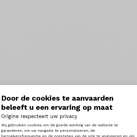
Door de cookies te aanvaarden
beleeft u een ervaring op maat
Origine respecteert uw privacy
Toestemmingsbeheerplatform: Person
Wij gebruiken cookies om de goede werking van de website te
garanderen, om uw navigatie te personaliseren, de
bezoekersfrequentie en de prestaties van de site te analyseren en om
Axeptio consent