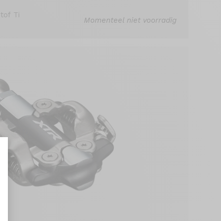
tof Ti
Momenteel niet voorradig
aliseer uw opties