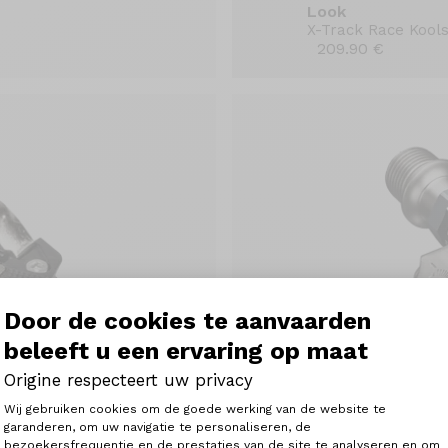
Look
X-Track Race Kools
209.90 €
Door de cookies te aanvaarden
beleeft u een ervaring op maat
Origine respecteert uw privacy
Toestemmingsbeheerplatform: Person
Wij gebruiken cookies om de goede werking van de website te
Shimano
garanderen, om uw navigatie te personaliseren, de
XTR M9200 SPD
bezoekersfrequentie en de prestaties van de site te analyseren en om
Axeptio consent