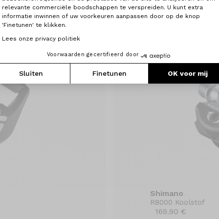
199.90 €
relevante commerciële boodschappen te verspreiden. U kunt extra
informatie inwinnen of uw voorkeuren aanpassen door op de knop
'Finetunen' te klikken.
Lees onze privacy politiek
Voorwaarden gecertifieerd door
Sluiten
Finetunen
OK voor mij
Shimano
R8000 Koolstof
169.90 €