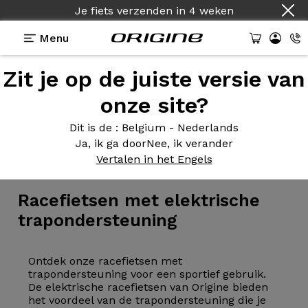
Je fiets verzenden
in
4 weken
Menu
Zit je op de juiste versie van
onze site?
Dit is de
: Belgium - Nederlands
Ja, ik ga door
Nee, ik verander
Elektrische fietsen
>
E-Road
Vertalen in het Engels
Racefietsen met
elektrische
trapondersteuning
Ontdek onze racefietsen met
trapondersteuning voor een sportief gebruik.
De elektrische racefietsen van Origine bieden
het voordeel van de trapondersteuning die je