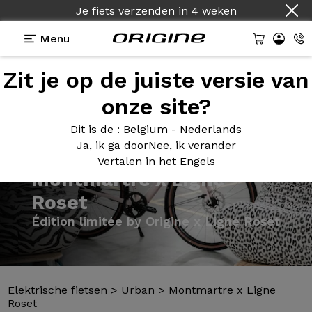
Je fiets verzenden
in
4 weken
Menu
Zit je op de juiste versie van
Presentatie
Modellen
Technologie
onze site?
Dit is de
: Belgium - Nederlands
Ja, ik ga door
Nee, ik verander
Vertalen in het Engels
Elektrische fietsen
>
Urban
>
Montmartre x Ligne
Roset