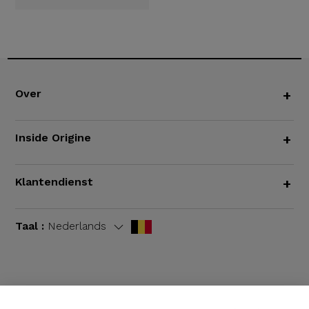
Over
+
Inside Origine
+
Klantendienst
+
Taal :
Nederlands
Algemene voorwaarden
|
Wettelijke bepalingen