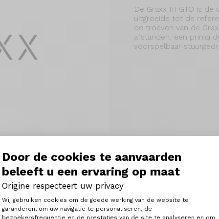
De Graxx III GTO is de o
uitgroeide tot de refer
de troeven van de Grax
afstanden, een prima de
voorspelbaar stuurgedra
Door de cookies te aanvaarden
beleeft u een ervaring op maat
Origine respecteert uw privacy
n EPS polyurethaan
Toestemmingsbeheerplatform: Person
de hoeken van het frame
Wij gebruiken cookies om de goede werking van de website te
 nettere afwerking van
garanderen, om uw navigatie te personaliseren, de
bezoekersfrequentie en de prestaties van de site te analyseren en om
Axeptio consent