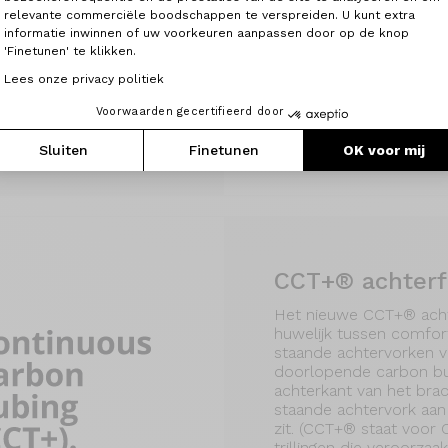
relevante commerciële boodschappen te verspreiden. U kunt extra
skader perfect af te
informatie inwinnen of uw voorkeuren aanpassen door op de knop
vertollig gewicht, maar
'Finetunen' te klikken.
een constante dikte
gen zich gemakkelijker
Lees onze privacy politiek
n verdelen. En dat extra
aarderen.
Voorwaarden gecertifieerd door
Sluiten
Finetunen
OK voor mij
CCT+® achter
Het nieuwe CCT+® acht
huwelijk tussen comfort
staande achtervorken v
doorlopende carbon bu
achterkant van het bra
staande achtervork aan
zit. (CCT+® staat voor
trillingen die veroorz