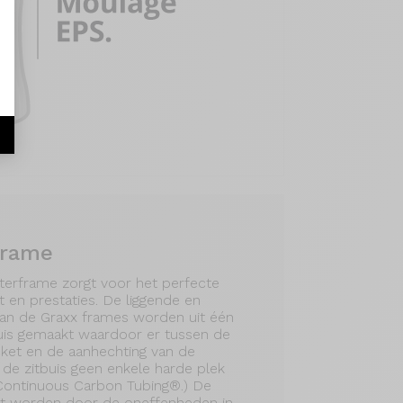
frame
erframe zorgt voor het perfecte
 en prestaties. De liggende en
an de Graxx frames worden uit één
is gemaakt waardoor er tussen de
cket en de aanhechting van de
 de zitbuis geen enkele harde plek
 Continuous Carbon Tubing®.) De
aakt worden door de oneffenheden in