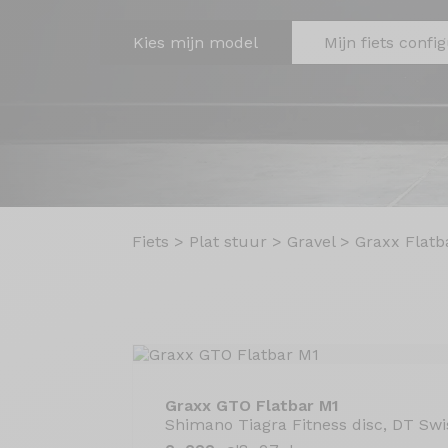
Kies mijn model
Mijn fiets confi
Fiets
>
Plat stuur
>
Gravel
>
Graxx Flatb
Graxx GTO Flatbar M1
Shimano Tiagra Fitness disc, DT Swi