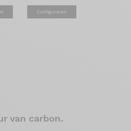
el
Configureren
ur van carbon.