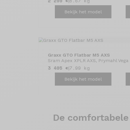
2 299 €
8.67 kg
|
Bekijk het model
Graxx GTO Flatbar M5 AXS
Sram Apex XPLR AXS, Prymahl Vega
3 405 €
7.99 kg
|
Bekijk het model
De comfortabele