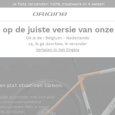
Je fiets verzenden
100% maatwerk in
4 weken
e op de juiste versie van onze
Presentatie
Modellen
Technologie
Dit is de
: Belgium - Nederlands
Ja, ik ga door
Nee, ik verander
Vertalen in het Engels
n plat stuur van carbon.
jdige gravelbike met een plat
en vertrouwenwekkend
etrouwbare fiets is ideaal
ing avonturen.