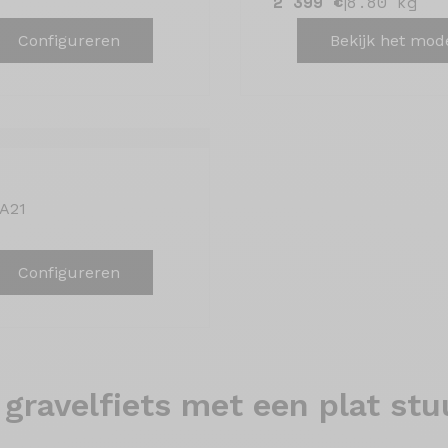
2 399 €
8.80 kg
|
Configureren
Bekijk het mod
 A21
Configureren
gravelfiets met een plat stu