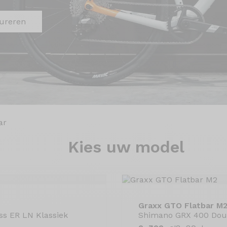
gureren
ar
Kies
uw model
Graxx GTO Flatbar M
ss ER LN Klassiek
Shimano GRX 400 Doub