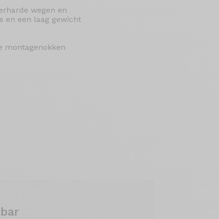
 verharde wegen en
es en een laag gewicht
jke montagenokken
tbar