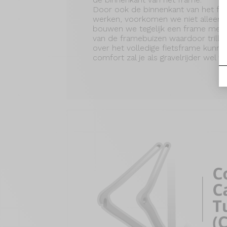
Door ook de binnenkant van het fiet
werken, voorkomen we niet alleen o
bouwen we tegelijk een frame met 
van de framebuizen waardoor trillin
over het volledige fietsframe kunne
comfort zal je als gravelrijder wel w