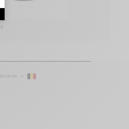
mm
erlands