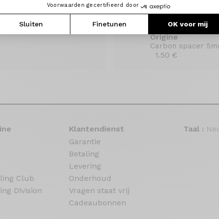
Voorwaarden gecertifieerd door
Sluiten
Finetunen
OK voor mij
Origine
Carbon spacer 5
1.50 €
ine
Klantendienst
Taal :
Ned
Garantie
Betaling
Levering
ling Club
Onderhoud
ing Division
Vragen staat vrij
Cadeaubonnen