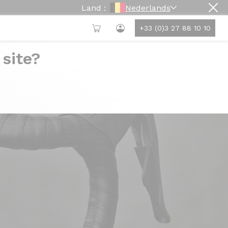
Land :
Nederlands
+33 (0)3 27 88 10 10
 site?