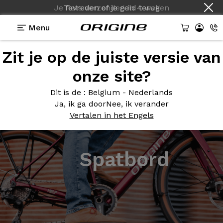
Je fiets verzenden
Tevreden of je geld terug
in
4 weken
Menu
Zit je op de juiste versie van
onze site?
Dit is de
: Belgium - Nederlands
Ja, ik ga door
Nee, ik verander
Vertalen in het Engels
Spatbord