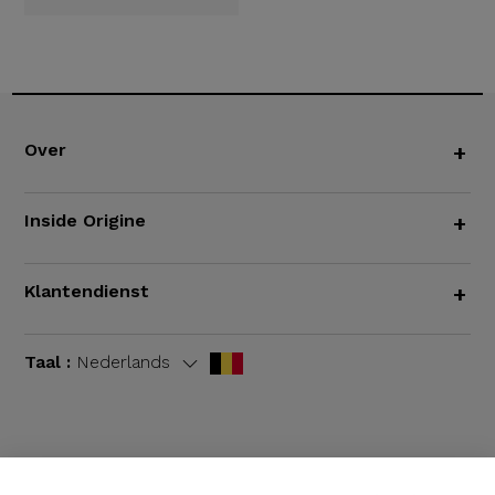
Over
+
Inside Origine
+
Klantendienst
+
Taal :
Nederlands
Algemene voorwaarden
|
Wettelijke bepalingen