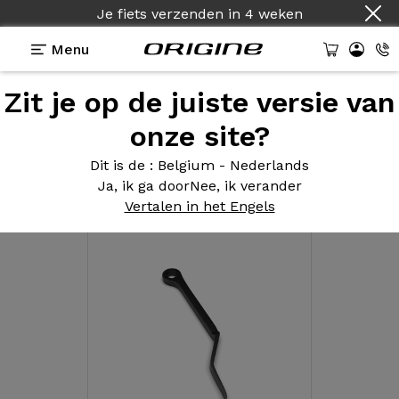
Je fiets verzenden
in
4 weken
Menu
Zit je op de juiste versie van
Alle categorieën
van
onze site?
uitrusting
Dit is de
: Belgium - Nederlands
Ja, ik ga door
Nee, ik verander
Onderdelen voor frames
Vertalen in het Engels