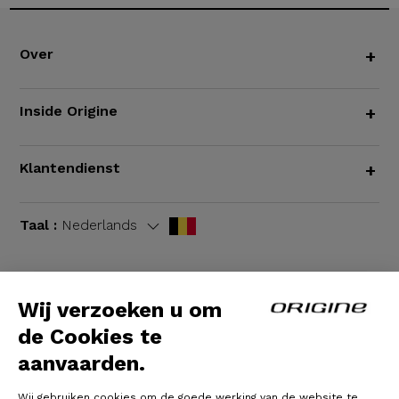
Over
+
Inside Origine
+
Klantendienst
+
Taal :
Nederlands
Wij verzoeken u om
Algemene voorwaarden
|
Wettelijke bepalingen
de Cookies te
aanvaarden.
Wij gebruiken cookies om de goede werking van de website te