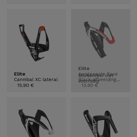
Elite
Elite
Aangepaste Race
Momenteel niet
Cannibal XC lateral
Black-afbeelding
voorradig
15.90 €
rood
13.90 €