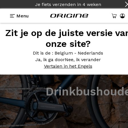
Je fiets verzenden
in
4 weken
Menu
Zit je op de juiste versie va
onze site?
Dit is de
: Belgium - Nederlands
Ja, ik ga door
Nee, ik verander
Vertalen in het Engels
Drinkbushoud