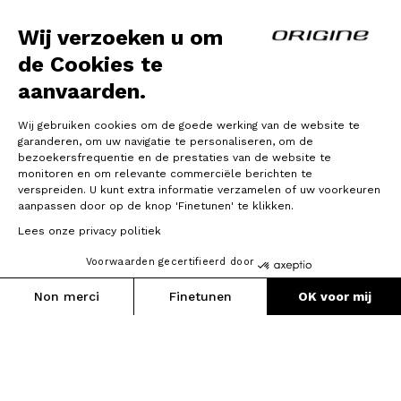
actieradius van 100 km. Ontworpen rond
een topklasse carbon frame dat speciaal
Wij verzoeken u om
is ontwikkeld voor elektrische
de Cookies te
ondersteuning, behoudt hij de sensaties
van een traditionele gravel bike. Het
aanvaarden.
resultaat is een natuurlijke, dynamische
en comfortabele rijervaring, ontworpen
Wij gebruiken cookies om de goede werking van de website te
voor veeleisende fietsers die verder
garanderen, om uw navigatie te personaliseren, om de
willen gaan zonder compromissen.
bezoekersfrequentie en de prestaties van de website te
monitoren en om relevante commerciële berichten te
verspreiden. U kunt extra informatie verzamelen of uw voorkeuren
aanpassen door op de knop 'Finetunen' te klikken.
Lees onze privacy politiek
Voorwaarden gecertifieerd door
Non merci
Finetunen
OK voor mij
Axeptio consent
Toestemmingsbeheerplatform: Personaliseer uw opties
Ons platform stelt u in staat om uw privacy-instellingen naar 