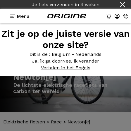
Je fiets verzenden
in
4 weken
Menu
Zit je op de juiste versie van
Presentatie
Modellen
Technologie
onze site?
Dit is de
: Belgium - Nederlands
Ja, ik ga door
Nee, ik verander
Vertalen in het Engels
Elektrische fietsen
>
Race
>
Newton[e]