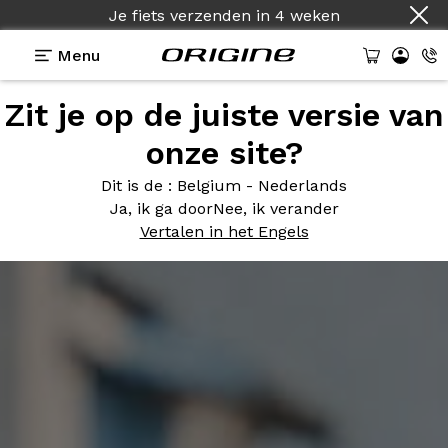
Je fiets verzenden
in
4 weken
Menu
Zit je op de juiste versie van
onze site?
Dit is de
: Belgium - Nederlands
Ja, ik ga door
Nee, ik verander
Vertalen in het Engels