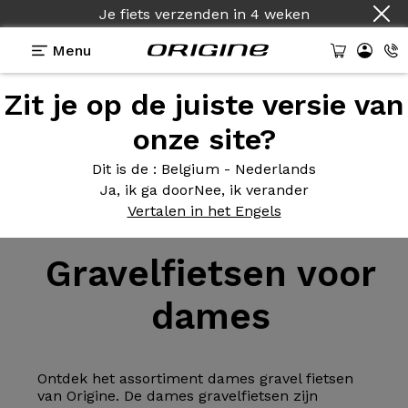
Je fiets verzenden
in
4 weken
Menu
Zit je op de juiste versie van
onze site?
Dit is de
: Belgium - Nederlands
Ja, ik ga door
Nee, ik verander
Fiets
>
Gravel
Vertalen in het Engels
Gravelfietsen
voor
dames
Ontdek het assortiment dames gravel fietsen
van Origine. De dames gravelfietsen zijn