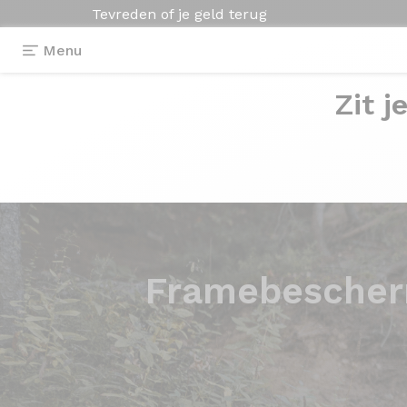
Tevreden of je geld terug
Menu
Zit j
Framebescher