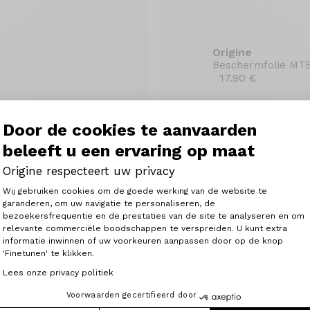
Origine
Beschermfolie MTB
17.90 €
Door de cookies te aanvaarden
beleeft u een ervaring op maat
Origine respecteert uw privacy
Toestemmingsbeheerplatform: Person
Wij gebruiken cookies om de goede werking van de website te
garanderen, om uw navigatie te personaliseren, de
bezoekersfrequentie en de prestaties van de site te analyseren en om
Axeptio consent
relevante commerciële boodschappen te verspreiden. U kunt extra
informatie inwinnen of uw voorkeuren aanpassen door op de knop
'Finetunen' te klikken.
Lees onze privacy politiek
Voorwaarden gecertifieerd door