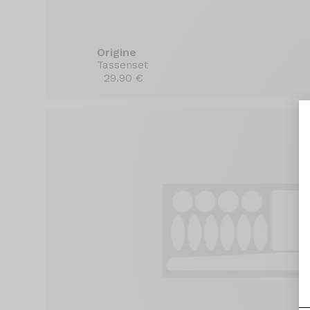
Origine
Tassenset
29.90 €