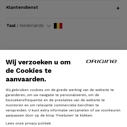
Klantendienst
+
Taal :
Nederlands
Algemene voorwaarden
|
Wettelijke bepalingen
Wij verzoeken u om
de Cookies te
aanvaarden.
Wij gebruiken cookies om de goede werking van de website te
garanderen, om uw navigatie te personaliseren, om de
bezoekersfrequentie en de prestaties van de website te
monitoren en om relevante commerciële berichten te
verspreiden. U kunt extra informatie verzamelen of uw voorkeuren
© Origine Cycles
aanpassen door op de knop 'Finetunen' te klikken.
Lees onze privacy politiek