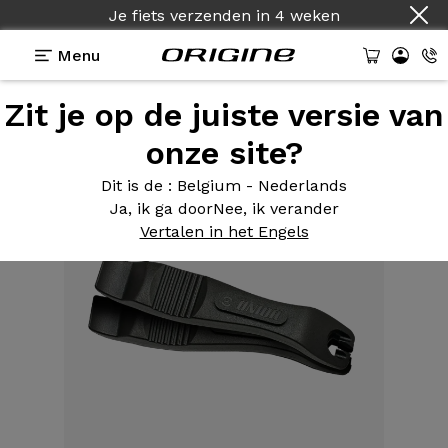
Je fiets verzenden
in
4 weken
Menu
Zit je op de juiste versie van
Uitrusting
>
Gereedschap
>
Set van twee
bandenlichters
onze site?
Dit is de
: Belgium - Nederlands
Ja, ik ga door
Nee, ik verander
Vertalen in het Engels