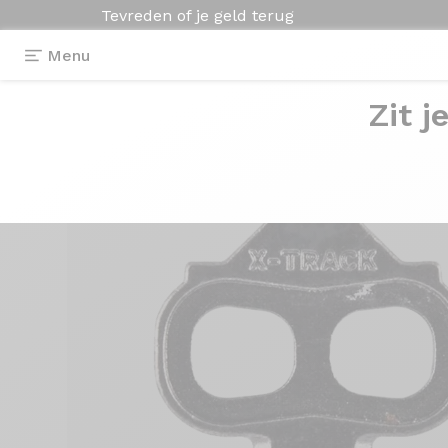
Tevreden of je geld terug
Menu
Zit j
Uitrusting
>
Pedalen
>
X-Track en Geo Trekking 