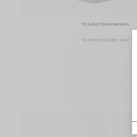
Productkenmerken
Schoenplaatjes voor Lo