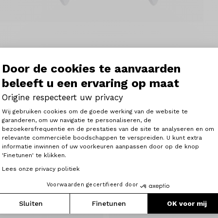
ok X-Track en Geo Trekking pedalen, niveau 'Normaal'.
Door de cookies te aanvaarden
beleeft u een ervaring op maat
Origine respecteert uw privacy
Toestemmingsbeheerplatform: Person
Wij gebruiken cookies om de goede werking van de website te
garanderen, om uw navigatie te personaliseren, de
bezoekersfrequentie en de prestaties van de site te analyseren en om
Axeptio consent
relevante commerciële boodschappen te verspreiden. U kunt extra
Vergelijkbare artikelen
informatie inwinnen of uw voorkeuren aanpassen door op de knop
'Finetunen' te klikken.
Lees onze privacy politiek
Voorwaarden gecertifieerd door
Sluiten
Finetunen
OK voor mij