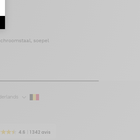
n chroomstaal, soepel
erlands
4.6
1 342 avis