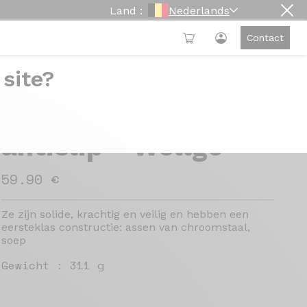
Land :
Nederlands
Contact
 site?
Pedalen Urban C293
antislip - Wellgo
59.90 €
Ze zijn solide, krachtig en veilig en hebben een
eersteklas constructie: assen van chroomstaal,
soep
Gewicht :
311 g