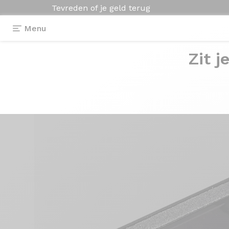
Tevreden of je geld terug
Menu
Zit j
Uitrusting
>
Pedalen
>
Urban C293 antislip