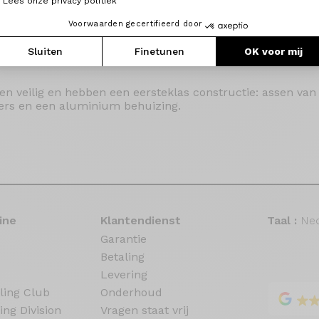
Lees onze privacy politiek
Voorwaarden gecertifieerd door
Sluiten
Finetunen
OK voor mij
g en veilig en hebben een eersteklas constructie: assen va
gers en een aluminium behuizing.
ine
Klantendienst
Taal :
Ned
Garantie
Betaling
Levering
ling Club
Onderhoud
ing Division
Vragen staat vrij