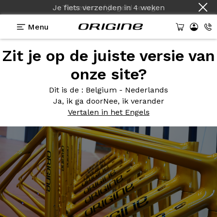
Je fiets verzenden
in
4 weken
Menu
Zit je op de juiste versie van
Photos
> Axxome 350 Colors on demand
onze site?
Axxome 350
Colors on
Dit is de
: Belgium - Nederlands
demand
Ja, ik ga door
Nee, ik verander
Vertalen in het Engels