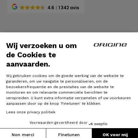
4.6
1 342 avis
Algemene voorwaarden
|
Wettelijke bepalingen
Wij verzoeken u om
de Cookies te
aanvaarden.
Wij gebruiken cookies om de goede werking van de website te
garanderen, om uw navigatie te personaliseren, om de
bezoekersfrequentie en de prestaties van de website te
monitoren en om relevante commerciële berichten te
verspreiden. U kunt extra informatie verzamelen of uw voorkeuren
© Origine Cycles
aanpassen door op de knop 'Finetunen' te klikken.
Lees onze privacy politiek
Voorwaarden gecertifieerd door
Non merci
Finetunen
OK voor mij