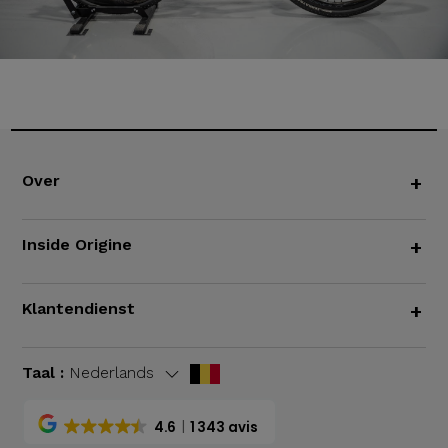
Over
+
Inside Origine
+
Klantendienst
+
Taal :
Nederlands
4.6
1 343 avis