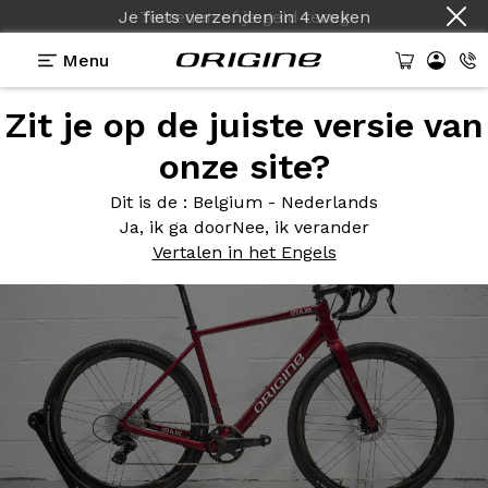
Je fiets verzenden
in
4 weken
Menu
Zit je op de juiste versie van
Photos
> Graxx Rouge Arena
onze site?
Graxx
Rouge Arena
Dit is de
: Belgium - Nederlands
Ja, ik ga door
Nee, ik verander
Vertalen in het Engels