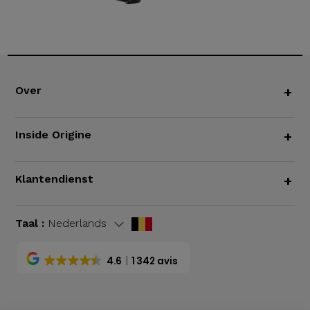
Over
+
Inside Origine
+
Klantendienst
+
Taal :
Nederlands
4.6
1 342 avis