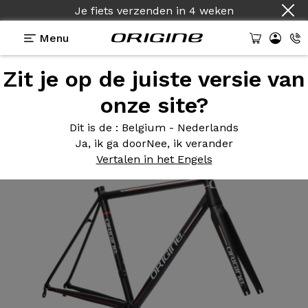
Je fiets verzenden
in
4 weken
Menu
Zit je op de juiste versie van
Photos
> Kit Cadre Tuxedo Evo2
onze site?
Kit Cadre
Tuxedo Evo2
Dit is de
: Belgium - Nederlands
Ja, ik ga door
Nee, ik verander
Vertalen in het Engels