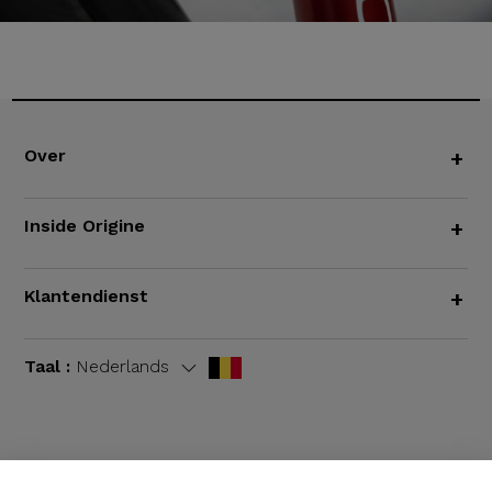
Over
+
Inside Origine
+
Klantendienst
+
Taal :
Nederlands
Algemene voorwaarden
|
Wettelijke bepalingen