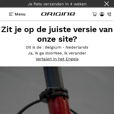
Je fiets verzenden
in
4 weken
Menu
Zit je op de juiste versie van
Photos
> Axxome RS Evo Rouge Flamme Satiné
onze site?
Axxome RS
Evo Rouge
Dit is de
: Belgium - Nederlands
Flamme Satiné
Ja, ik ga door
Nee, ik verander
Vertalen in het Engels