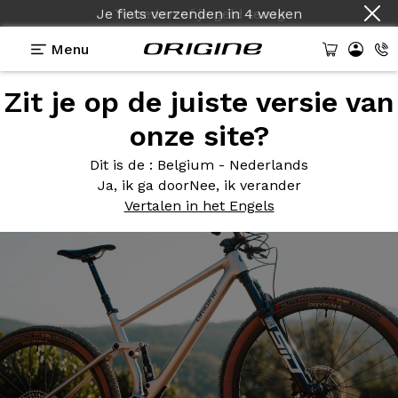
Je fiets verzenden
in
4 weken
Menu
Zit je op de juiste versie van
Photos
> Or Blanc
onze site?
Or
Blanc
Dit is de
: Belgium - Nederlands
Ja, ik ga door
Nee, ik verander
Vertalen in het Engels