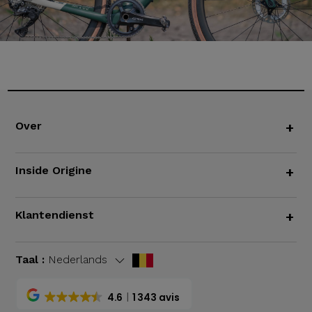
Over
+
Inside Origine
+
Klantendienst
+
Taal :
Nederlands
4.6
1 343 avis