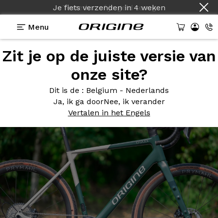
Je fiets verzenden
in
4 weken
Menu
Zit je op de juiste versie van
Photos
> Vert Noir
onze site?
Vert
Noir
Dit is de
: Belgium - Nederlands
Ja, ik ga door
Nee, ik verander
Vertalen in het Engels