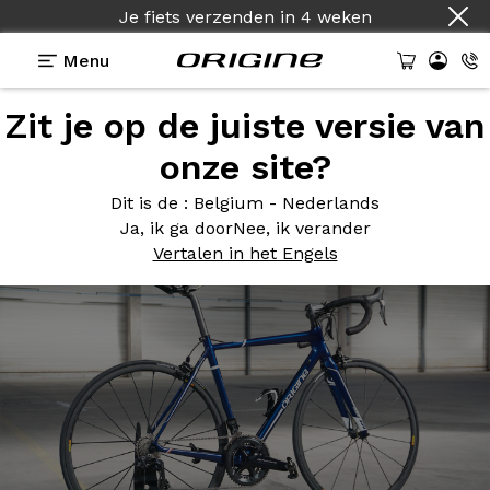
Je fiets verzenden
in
4 weken
Menu
Zit je op de juiste versie van
Photos
> Axxome 350 - Bleu Nuit
onze site?
Axxome 350
- Bleu Nuit
Dit is de
: Belgium - Nederlands
Ja, ik ga door
Nee, ik verander
Vertalen in het Engels