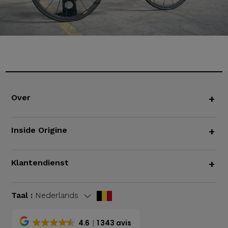
Over
+
Inside Origine
+
Klantendienst
+
Taal :
Nederlands
4.6
1 343 avis