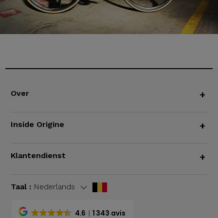
Over
+
Inside Origine
+
Klantendienst
+
Taal :
Nederlands
4.6
1 343 avis