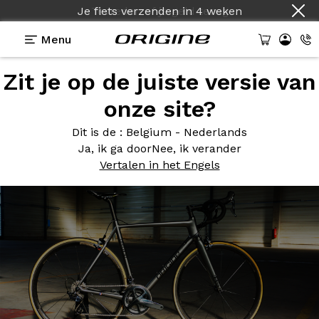
Je fiets verzenden
in
4 weken
Menu
Zit je op de juiste versie van
Photos
> Axxome RS2 - Gris Titane
onze site?
Axxome RS2
- Gris Titane
Dit is de
: Belgium - Nederlands
Ja, ik ga door
Nee, ik verander
Vertalen in het Engels