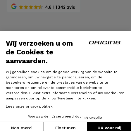
4.6
1 342 avis
Algemene voorwaarden
|
Wettelijke bepalingen
Wij verzoeken u om
de Cookies te
aanvaarden.
Wij gebruiken cookies om de goede werking van de website te
garanderen, om uw navigatie te personaliseren, om de
bezoekersfrequentie en de prestaties van de website te
monitoren en om relevante commerciële berichten te
verspreiden. U kunt extra informatie verzamelen of uw voorkeuren
© Origine Cycles
aanpassen door op de knop 'Finetunen' te klikken.
Lees onze privacy politiek
Voorwaarden gecertifieerd door
Non merci
Finetunen
OK voor mij