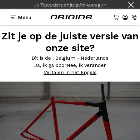
Je fiets verzenden
in
4 weken
Menu
Zit je op de juiste versie van
Photos
> Kit Cadre Axxome RS Bicouleur
onze site?
Kit Cadre
Axxome RS
Dit is de
: Belgium - Nederlands
Bicouleur
Ja, ik ga door
Nee, ik verander
Vertalen in het Engels