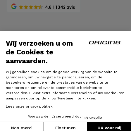
4.6
1 342 avis
Algemene voorwaarden
|
Wettelijke bepalingen
Wij verzoeken u om
de Cookies te
aanvaarden.
Wij gebruiken cookies om de goede werking van de website te
garanderen, om uw navigatie te personaliseren, om de
bezoekersfrequentie en de prestaties van de website te
monitoren en om relevante commerciële berichten te
verspreiden. U kunt extra informatie verzamelen of uw voorkeuren
© Origine Cycles
aanpassen door op de knop 'Finetunen' te klikken.
Lees onze privacy politiek
Voorwaarden gecertifieerd door
Non merci
Finetunen
OK voor mij