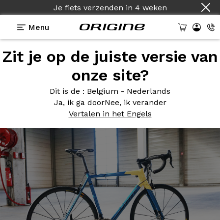
Je fiets verzenden
in
4 weken
Menu
Zit je op de juiste versie van
Photos
> Axxome RS2 - Colors On Demand
onze site?
Axxome RS2
- Colors On
Dit is de
: Belgium - Nederlands
Demand
Ja, ik ga door
Nee, ik verander
Vertalen in het Engels