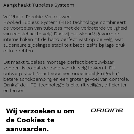
Aangehaakt Tubeless Systeem
Veiligheid. Precisie. Vertrouwen.
Hooked Tubless System (HTS) technologie combineert
de voordelen van tubeless met de verbeterde veiligheid
van een gehaakte velg. Dankzij nauwkeurig gevormde
interne haken zit de band perfect vast op de velg, wat
superieure zijdelingse stabiliteit biedt, zelfs bij lage druk
of in bochten.
Dit maakt tubeless montage perfect betrouwbaar,
zonder risico dat de band van de velg loskomt. Dit
ontwerp staat garant voor een onberispelijk rijgedrag,
betere schokdemping en een groter gevoel van controle.
Dankzij de HTS-technologie is elke rit veiliger, efficiënter
en leuker.
Wij verzoeken u om
de Cookies te
aanvaarden.