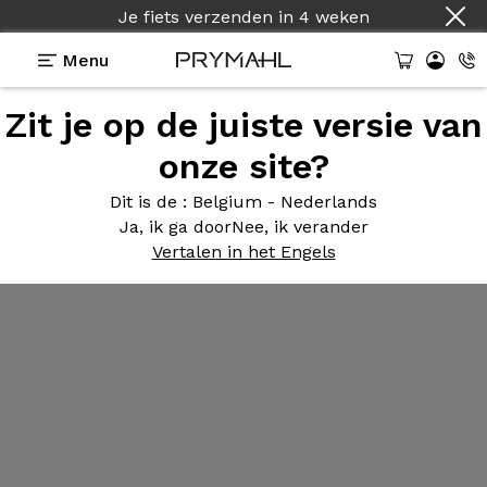
Je fiets verzenden
in
4 weken
Menu
Zit je op de juiste versie van
onze site?
Dit is de
: Belgium - Nederlands
Ja, ik ga door
Nee, ik verander
Vertalen in het Engels