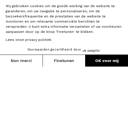
Wij gebruiken cookies om de goede werking van de website te
garanderen, om uw navigatie te personaliseren, om de
bezoekersfrequentie en de prestaties van de website te
monitoren en om relevante commerciële berichten te
verspreiden. U kunt extra informatie verzamelen of uw voorkeuren
aanpassen door op de knop 'Finetunen' te klikken.
Lees onze privacy politiek
Voorwaarden gecertifieerd door
2 231 €
1 165 g
Non merci
Finetunen
OK voor mij
Tot 3x zonder kosten
Axeptio consent
Toestemmingsbeheerplatform: Personaliseer uw opties
Ons platform stelt u in staat om uw privacy-instellingen naar 
Hub X