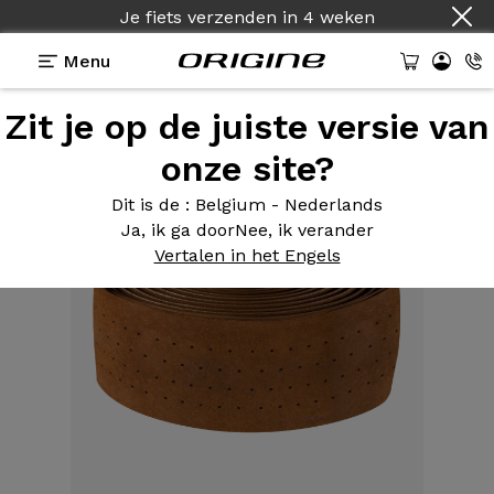
Je fiets verzenden
in
4 weken
Menu
Zit je op de juiste versie van
Uitrusting
>
Stuurlint
>
Nubuk Smootape
onze site?
Dit is de
: Belgium - Nederlands
Ja, ik ga door
Nee, ik verander
Vertalen in het Engels