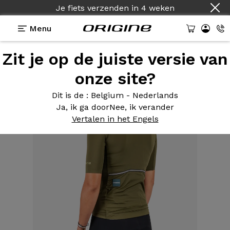
Je fiets verzenden
in
4 weken
Menu
Zit je op de juiste versie van
Uitrusting
>
Kleding
>
Damestrui legergroen
onze site?
Dit is de
: Belgium - Nederlands
Ja, ik ga door
Nee, ik verander
Vertalen in het Engels