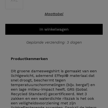
XXL
Maattabel
In winkelwagen
Geplande verzending: 3 dagen
Productkenmerken
Dit groene dameswegshirt is gemaakt van een
lichtgewicht, ademend Effepi® materiaal dat
snel droogt, beschermt tegen
temperatuurschommelingen (bijv. bergaf) en
een lage milieu-impact heeft. GRS (Gobal
Recycled Standard) gecertificeerd. Met 3
zakken en een waterdichte ritszak is het ook
een veiligheidsvoorziening met zijn
lichtreflecterende accenten. Dankzij de intern