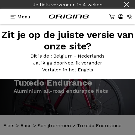
Je fiets verzenden
in
4 weken
Menu
Zit je op de juiste versie van
Presentatie
Modellen
Technologie
onze site?
Dit is de
: Belgium - Nederlands
Ja, ik ga door
Nee, ik verander
Vertalen in het Engels
Fiets
>
Race
>
Schijfremmen
>
Tuxedo Endurance