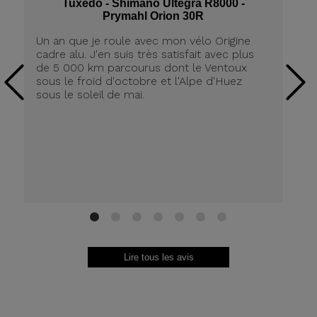
Tuxedo - Shimano Ultegra R8000 -
Prymahl Orion 30R
Un an que je roule avec mon vélo Origine
J'
cadre alu. J'en suis très satisfait avec plus
ré
de 5 000 km parcourus dont le Ventoux
dé
sous le froid d'octobre et l'Alpe d'Huez
j'
sous le soleil de mai.
av
vr
fr
1
2
3
4
5
6
7
Lire tous les avis