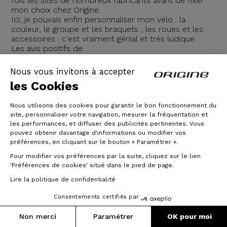
fois les sites de nombreux fabricants avant de fixer
mon choix chez Origine.
Ici, je pouvais enfin personnaliser mon vélo : la
couleur, le groupe et les braquets , les roues et les
accessoires : c'est vraiment génial et très ludique.
Les avis positifs de
05/05/2020
Nous vous invitons à accepter
les Cookies
Lire la suite
Nous utilisons des cookies pour garantir le bon fonctionnement du
site, personnaliser votre navigation, mesurer la fréquentation et
les performances, et diffuser des publicités pertinentes. Vous
pouvez obtenir davantage d'informations ou modifier vos
préférences, en cliquant sur le bouton « Paramétrer ».
Pour modifier vos préférences par la suite, cliquez sur le lien
'Préférences de cookies' situé dans le pied de page.
Lire la politique de confidentialité
Consentements certifiés par
Non merci
Paramétrer
OK pour moi