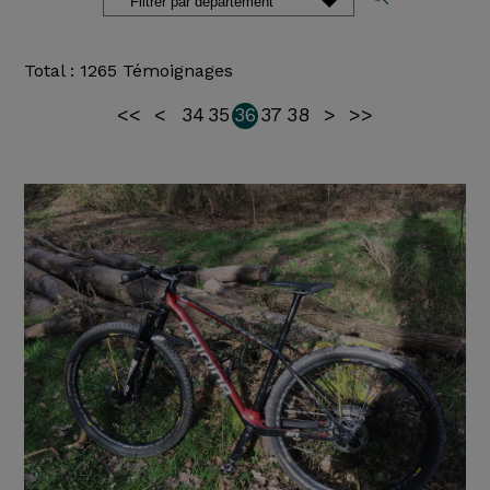
Total : 1265 Témoignages
<<
<
34
35
36
37
38
>
>>