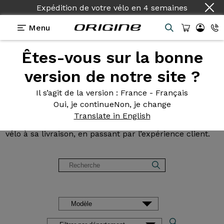
Expédition de votre vélo
en
4 semaines
Menu
Êtes-vous sur la bonne
Avis et
témoignages des
version de notre site ?
clients Origine
Il s’agit de la version
: France - Français
Oui, je continue
Non, je change
Lisez les avis sur nos vélos de Route, Gravel, VTT et
Translate in English
VAE. Des retours d’expérience, de la configuration du
vélo à sa livraison, en passant par l’expérience client.