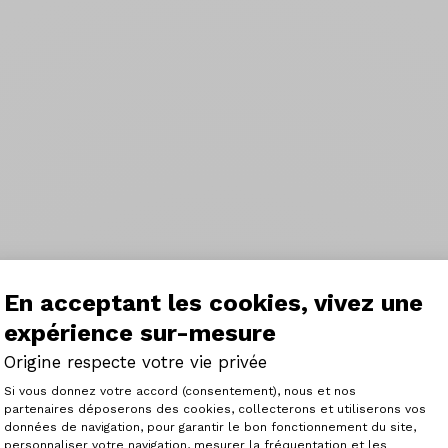
En acceptant les cookies, vivez une
expérience sur-mesure
Origine respecte votre vie privée
Plateforme de Gestion du Consenteme
Si vous donnez votre accord (consentement), nous et nos
partenaires déposerons des cookies, collecterons et utiliserons vos
données de navigation, pour garantir le bon fonctionnement du site,
personnaliser votre navigation, mesurer la fréquentation et les
Axeptio consent