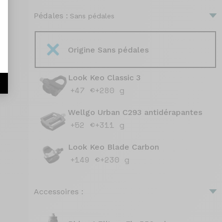
Pédales :
Sans pédales
Origine Sans pédales
Look Keo Classic 3
r
+47 €
+280 g
Wellgo Urban C293 antidérapantes
+52 €
+311 g
Look Keo Blade Carbon
+149 €
+230 g
Accessoires :