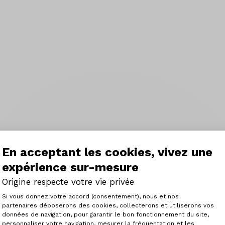
En acceptant les cookies, vivez une
expérience sur-mesure
Origine respecte votre vie privée
Plateforme de Gestion du Consenteme
Si vous donnez votre accord (consentement), nous et nos
partenaires déposerons des cookies, collecterons et utiliserons vos
données de navigation, pour garantir le bon fonctionnement du site,
personnaliser votre navigation, mesurer la fréquentation et les
Axeptio consent