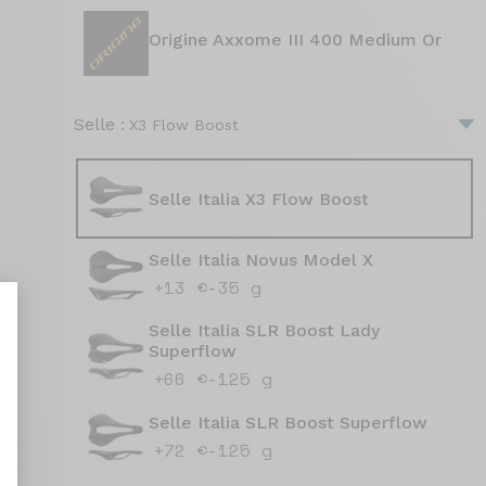
Origine Axxome III 400 Medium Or
Selle :
X3 Flow Boost
Selle Italia X3 Flow Boost
Selle Italia Novus Model X
+13 €
-35 g
Selle Italia SLR Boost Lady
Superflow
+66 €
-125 g
nt : Personnalisez vos Options
Selle Italia SLR Boost Superflow
+72 €
-125 g