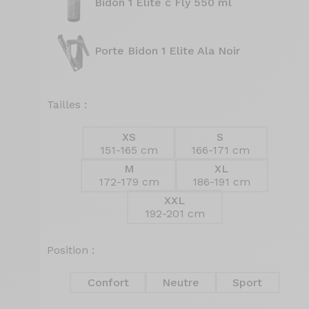
Bidon 1 Elite c Fly 550 ml
Porte Bidon 1 Elite Ala Noir
Tailles :
XS
S
151-165 cm
166-171 cm
M
XL
172-179 cm
186-191 cm
XXL
192-201 cm
Position :
Confort
Neutre
Sport