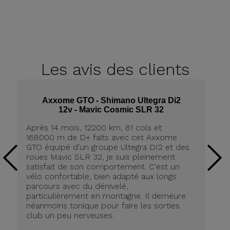
Les avis
des clients
Axxome GTO - Shimano Ultegra Di2
12v - Mavic Cosmic SLR 32
Après 14 mois, 12200 km, 81 cols et
Ap
168000 m de D+ faits avec cet Axxome
A
GTO équipé d'un groupe Ultegra DI2 et des
ro
roues Mavic SLR 32, je suis pleinement
tr
satisfait de son comportement. C'est un
co
vélo confortable, bien adapté aux longs
pn
parcours avec du dénivelé,
ré
particulièrement en montagne. Il demeure
de
néanmoins tonique pour faire les sorties
in
club un peu nerveuses.
on
be