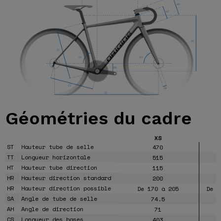
Géométries
du cadre
XS
ST
Hauteur tube de selle
470
TT
Longueur horizontale
515
HT
Hauteur tube direction
115
HR
Hauteur direction standard
200
HR
Hauteur direction possible
De 170 à 205
De 1
SA
Angle de tube de selle
74.5
AH
Angle de direction
71
CS
Longueur des bases
403