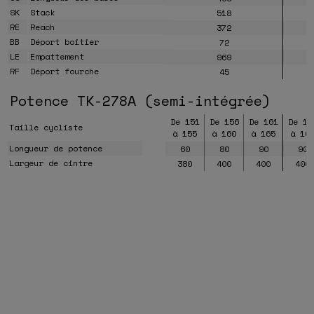
SK
Stack
518
RE
Reach
372
BB
Déport boitier
72
LE
Empattement
969
RF
Déport fourche
45
Potence TK-278A (semi-intégrée)
De 151
De 156
De 161
De 16
Taille cycliste
à 155
à 160
à 165
à 16
Longueur de potence
60
80
90
90
Largeur de cintre
380
400
400
400