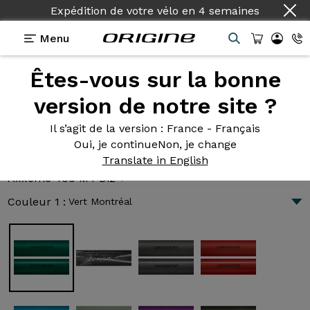
Expédition de votre vélo
en
4 semaines
Menu
Êtes-vous sur la bonne
Présentation
Technologies
version de notre site ?
Il s’agit de la version
: France - Français
Oui, je continue
Non, je change
Axxome 400 M4 Di2 +
Translate in English
3 623 €
|
7.4 kg
Axxome 400 M4 Di2 +
Couleur 1 :
Vert Montréal