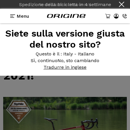
Spedizione della bicicletta
in
4 settimane
Menu
Siete sulla versione giusta
Test della bicicletta Origine
>
Il Graxx II vince il Top
Vélo Awards Gravel 2021!
del nostro sito?
Il Graxx
II vince il Top
Questo è il
: Italy - Italiano
Vélo Awards Gravel
Sì, continuo
No, sto cambiando
Tradurre in inglese
2021!