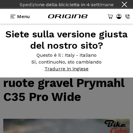
Spedizione della bicicletta
in
4 settimane
Menu
Siete sulla versione giusta
Test della bicicletta Origine
>
Quasi 1.000 km e
10.000 m di D+ con le ruote gravel Prymahl C35 Pro
del nostro sito?
Wide
Quasi 1.000
km e
Questo è il
: Italy - Italiano
Sì, continuo
No, sto cambiando
10.000 m di D+ con le
Tradurre in inglese
ruote gravel Prymahl
C35 Pro Wide