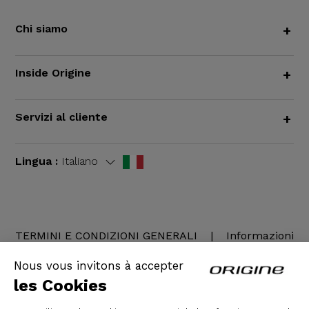
Chi siamo
+
Inside Origine
+
Servizi al cliente
+
Lingua :
Italiano
TERMINI E CONDIZIONI GENERALI
|
Informazioni
legali
Nous vous invitons à accepter
les Cookies