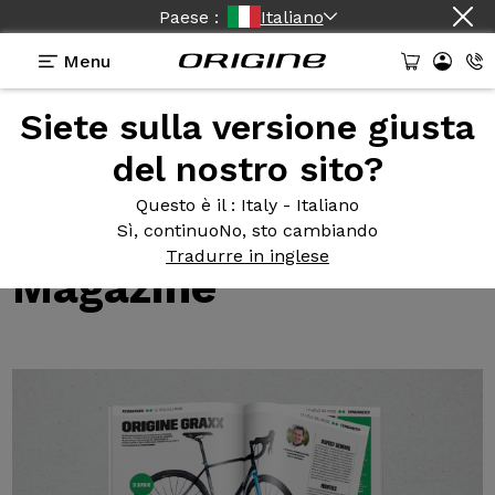
Paese :
Italiano
Menu
Siete sulla versione giusta
Test della bicicletta Origine
>
Nuovo test del Graxx
da parte di Velo Magazine
del nostro sito?
Nuovo test
del Graxx
Questo è il
: Italy - Italiano
da parte di Velo
Sì, continuo
No, sto cambiando
Tradurre in inglese
Magazine